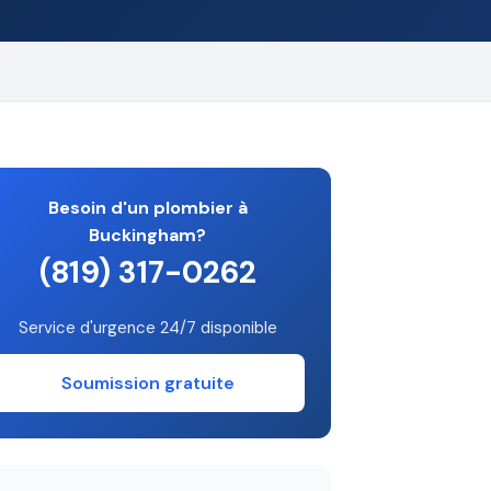
Besoin d'un plombier à
Buckingham?
(819) 317-0262
Service d'urgence 24/7 disponible
Soumission gratuite