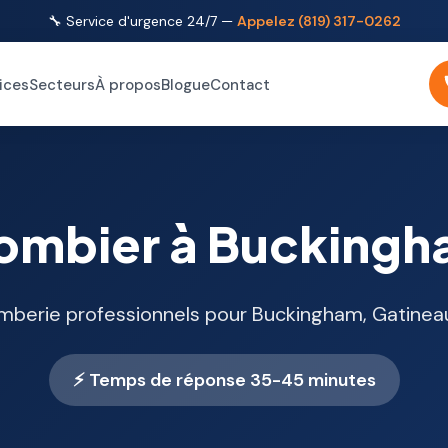
🔧 Service d'urgence 24/7 —
Appelez (819) 317-0262
ices
Secteurs
À propos
Blogue
Contact
ombier à Bucking
mberie professionnels pour Buckingham, Gatineau
⚡ Temps de réponse 35-45 minutes