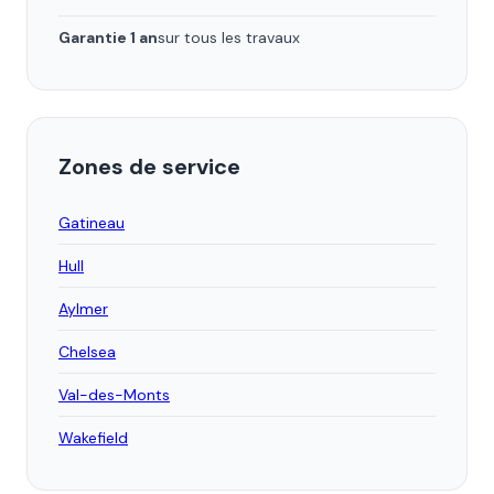
Garantie 1 an
sur tous les travaux
Zones de service
Gatineau
Hull
Aylmer
Chelsea
Val-des-Monts
Wakefield