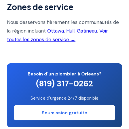
Zones de service
Nous desservons fièrement les communautés de
la région incluant
Ottawa
,
Hull
,
Gatineau
.
Voir
toutes les zones de service →
Besoin d'un plombier à Orleans?
(819) 317-0262
Service d'urgence 24/7 disponible
Soumission gratuite