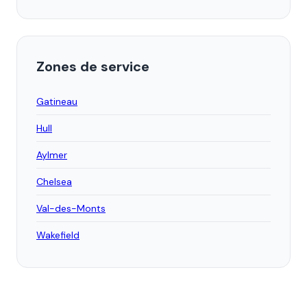
Zones de service
Gatineau
Hull
Aylmer
Chelsea
Val-des-Monts
Wakefield