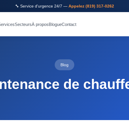
🔧 Service d'urgence 24/7 —
Appelez (819) 317-0262
ervices
Secteurs
À propos
Blogue
Contact
Blog
ntenance de chauff