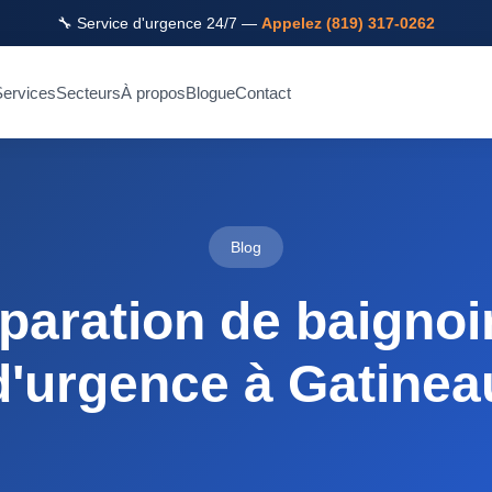
🔧 Service d'urgence 24/7 —
Appelez (819) 317-0262
ervices
Secteurs
À propos
Blogue
Contact
Blog
éparation de baignoi
d'urgence à Gatinea