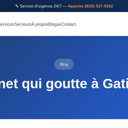
🔧 Service d'urgence 24/7 —
Appelez (819) 317-0262
ervices
Secteurs
À propos
Blogue
Contact
Blog
net qui goutte à Gat