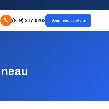
(819) 317-0262
Soumission gratuite
ineau