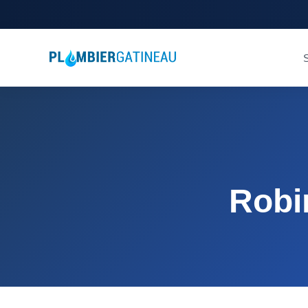
S
Robi