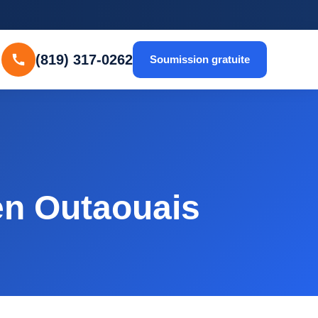
(819) 317-0262
Soumission gratuite
en Outaouais