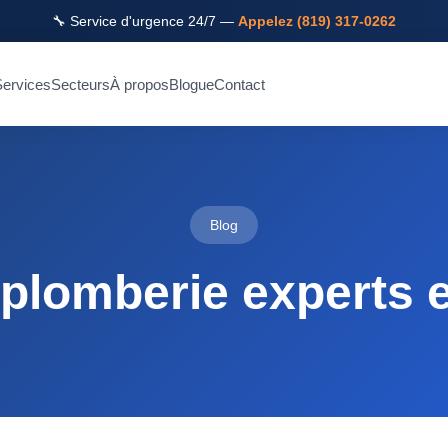
🔧 Service d'urgence 24/7 —
Appelez (819) 317-0262
ervices
Secteurs
À propos
Blogue
Contact
Blog
 plomberie experts 